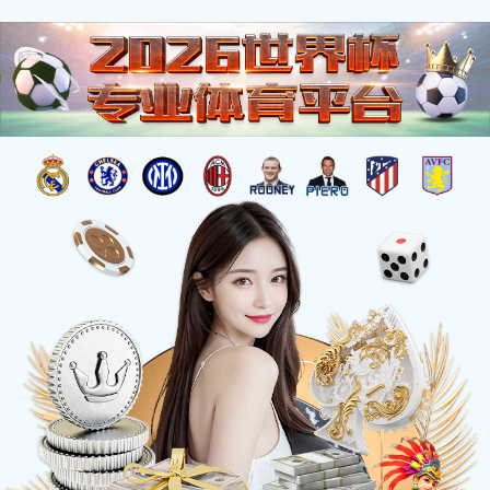
媒体聚焦
您的位置：
首页
>
新闻中心
>
媒体聚焦
集团参建项目荣获2024-2025年度华东地区优质工程奖
返回列表
2026-01-08