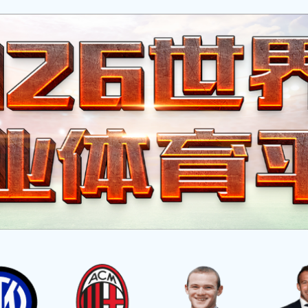
工程荣誉
文化中心
互动中心