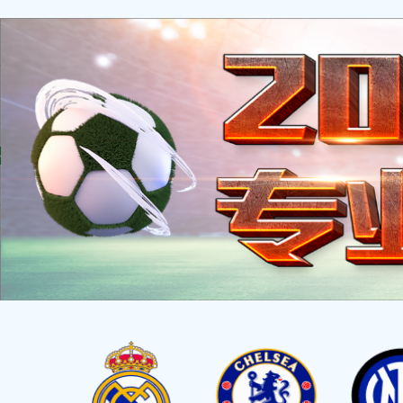
网站首页
集团简介
新闻中心
杰出工程