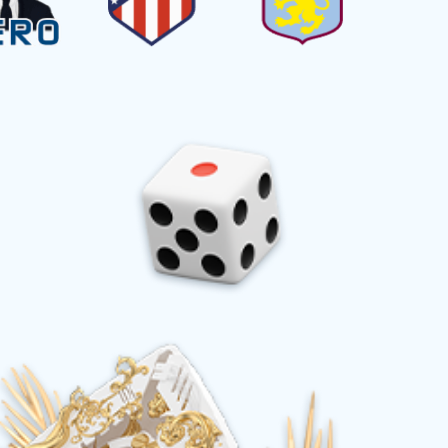
首页
工程荣誉
杰出工程
您的位置：
>
>
县文化活动中心工程
，建设规模约为3万平方米，造价约为5千万，于2011
开工，2012年11月竣工，工期时长18个月。