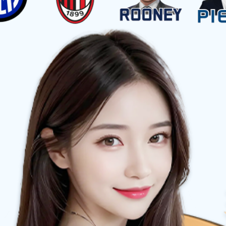
工程
农安
荣获省优
年5月正式