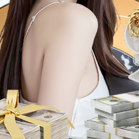
路守护—集团公司周学蕾同志收到吉林省建设工会抗疫工作感谢信
司举行党员向西藏定结县中学捐赠校服签名仪式
司员工抗击“莫兰蒂”抢险救灾纪实
司成为吉林省首批建设农民工流动书屋的企业
司党委开展爱心捐助活动
司开展为朝阳区内耳聋老人献爱心活动
司被长春市人民政府授予爱心奉献单位
首页
上一页
1
2
下一