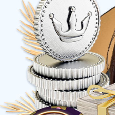
既有鼓
>
行业资讯
>
社会责任
上一篇：
应用
集团简介
新闻中心
工程荣誉
文化中
熊猫体育