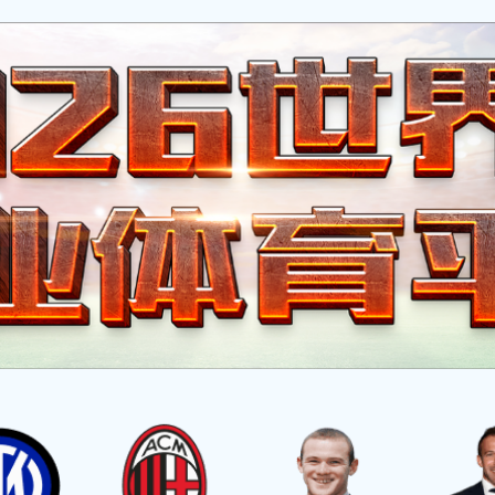
工程荣誉
文化中心
互动中心