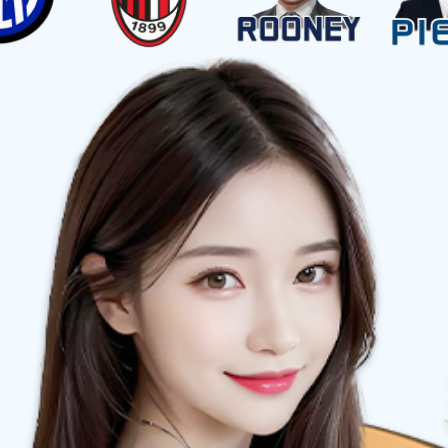
资讯
鼓励进口服务目录》
3-04
贯彻落实党中央、国务院关于主动扩大优质服务进口的有关决
态环境部、住房城乡建设部等七部门调整了《鼓励进口服务目录
态环境部、国家知识产权局2019年第14号公告同时废止。
录主要包含研发设计服务、节能环保服务、环境服务、咨询服务
据编制说明，目录的制订遵循以下原则：一是国内急需，进口服
和发展新质生产力及绿色低碳转型，生活性服务有利于满足人民