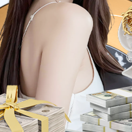
励支持的进口领域相衔接；三是国内禁止开放和有损国家安全的
住房城乡建设部开展2025年工程勘察设计、工程监理统计调查
心
互动中心
党群组织
联系熊猫体育