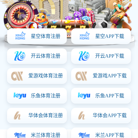
为进一步推动全民健身运动，丰富和活跃长春市建
设交通系统广大职工的文化体育生活，展示新时期产业
工人风采，
月
日，长春市建设交通工会委员会主办
11
1
了以
健康相伴、互助同行
为主题的长春市建设交通系
“
”
统第二届职工趣味运动会。