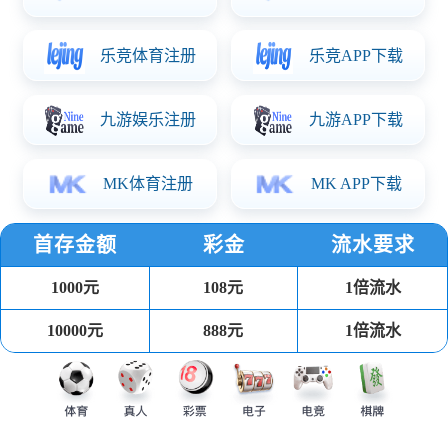
▲
集团公司代表队参加趣味运动会开幕式
集团工会高度重视此项活动，在工会主席于亚娟
的组织带领下，职工积极报名参与。最终通过选拔，选
派了由
名职工组成的运动员队伍代表公司参赛。此次
18
趣味运动会共设有争分夺秒、团结协作、风驰电掣、攻
坚克难、一锤定音、团队飞盘、合力筑塔
个比赛项
7
目，每个项目都将体育竞技与趣味性充分结合，内容丰
富多彩，形式多样。