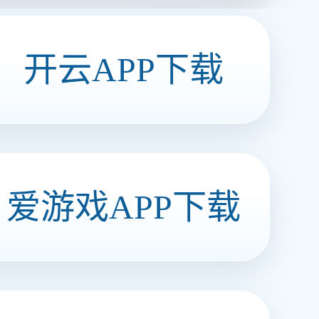
彰二〇二二年度“优秀项目经理”荣誉称号的决