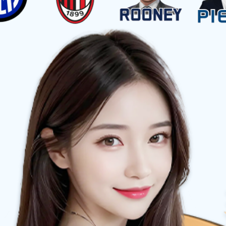
通函
彰二〇二一年度“优秀项目经理”荣誉称号的决定
5-09