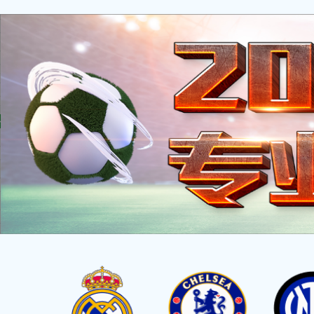
网站首页
集团简介
新闻中心
公告通函