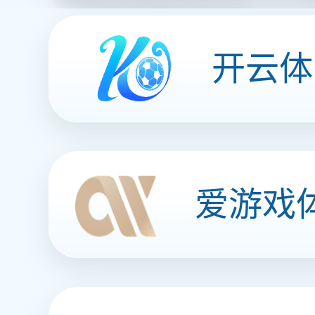
上一篇：
定
集团简介
新闻中心
工程荣誉
文化中
熊猫体育
电话：0431-88527479
传真：0431-88527479
邮箱：cccg1999@163.com
地址：长春经济技术开发区浦东路1