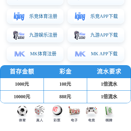
春日正当时 不负好时光——熊猫体育五一劳动节放假
2024-05-09
通知
纳税服务下企业 税务辅导暖人心——致谢国家税务总
2024-05-09
局吉林省
长春熊猫体育关于表彰2020年度“优秀项目经理”荣誉
2024-05-09
称号的决定
关于防控新冠肺炎疫情的通知
2024-05-09
关于成立“重点工程项目管理部”及“熊猫体育恒盛分公
2024-05-09
司”
首页
上一页
1
2
下一页
尾页