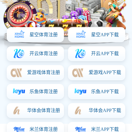
成立
1999
年，
身为
春建
股份
限
司，
经国
建设