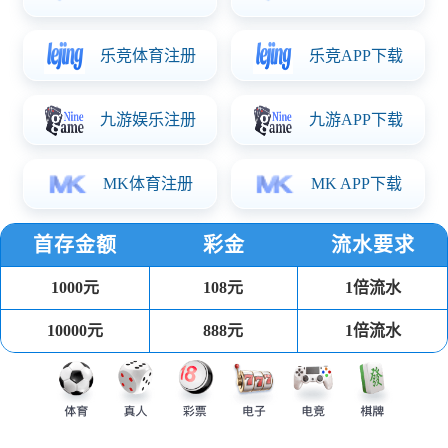
首批
准的
屋建
工程
承包
级资
企业
2009
公司
成国