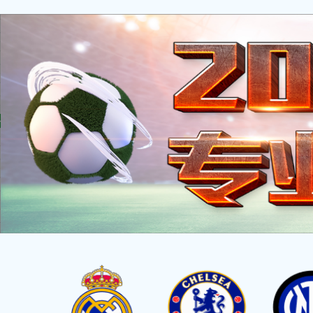
网站首页
集团简介
新闻中心
集团简介