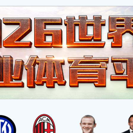
工程荣誉
文化中心
互动中心