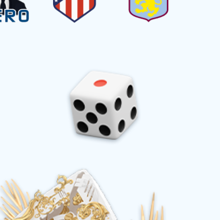
首页
集团简介
组织架构
您的位置：
>
>