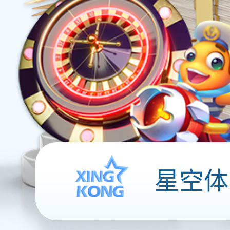
目前运
第一分
禹分公
恒达分
集团简介
新闻中心
工程荣誉
文化中