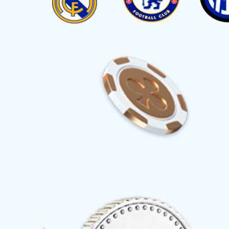
组织
集团简介
>
企业简介
>
领导介绍
>
集团文化
>
组织架构