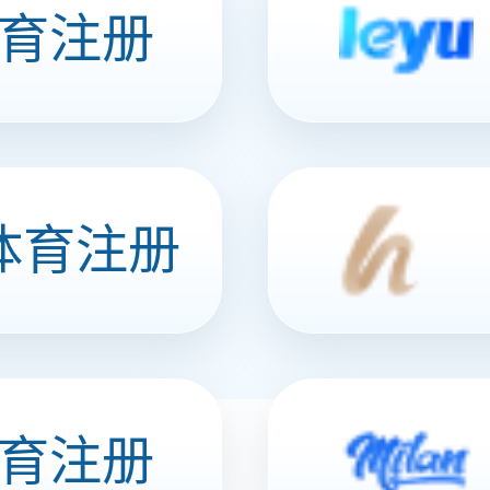
心
互动中心
党群组织
联系熊猫体育