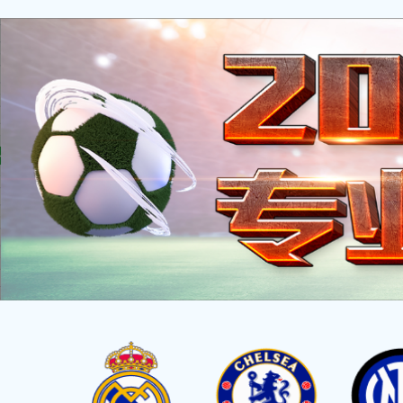
网站首页
集团简介
新闻中心