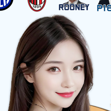
媒体聚焦
项目
集团公司组织开展 “庆七一”
集团党委组织参加市协会庆
喜讯∣集团承建3项工程荣获20
喜讯∣集团承建5项工程获评20
集团参加长春市第四届“幸福汇