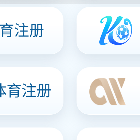
净月高新技术产业开发区育泽···
新建居住项目（铁机村城中村改造