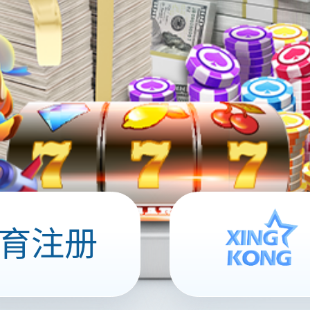
情系“疫”线 担当有为——长春熊猫体育董事长、总···
5-12-24
202
“疫”路守护—集团公司周学蕾同志收到吉林省建设工···
4-06-27
202
集团公司举行党员向西藏定结县中学捐赠校服签名仪式
3-04-12
202
厦门分公司员工抗击“莫兰蒂”抢险救灾纪实
3-02-09
202
集团公司成为吉林省首批建设农民工流动书屋的企业
2-06-10
202
集团公司党委开展爱心捐助活动
2-05-05
202
集团公司开展为朝阳区内耳聋老人献爱心活动
2-05-05
202