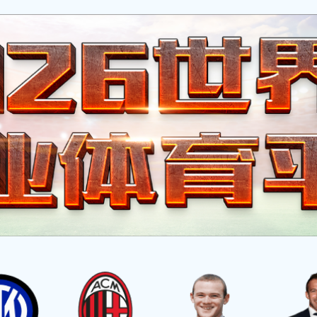
工程荣誉
文化中心
互动中心